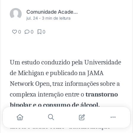
Comunidade Academia Médica
jul. 24 -
3 min de leitura
0
0
0
Um estudo conduzido pela Universidade
de Michigan e publicado na JAMA
Network Open, traz informações sobre a
complexa interação entre o
transtorno
bipolar e o consumo de álcool,
desafiando a noção comum de que o
álcool é usado como "automedicação"