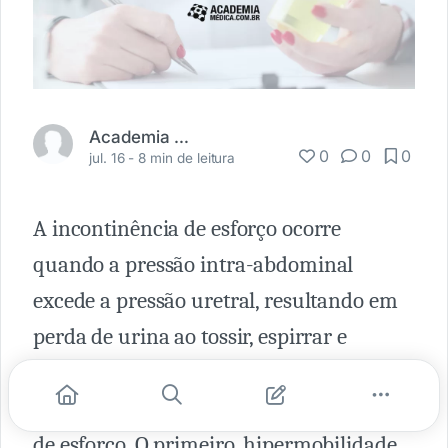
Academia Médica
0
0
0
jul. 16 -
8 min de leitura
A incontinência de esforço ocorre
quando a pressão intra-abdominal
excede a pressão uretral, resultando em
perda de urina ao tossir, espirrar e
praticar exercícios. Existem dois
mecanismos principais de incontinência
de esforço. O primeiro, hipermobilidade