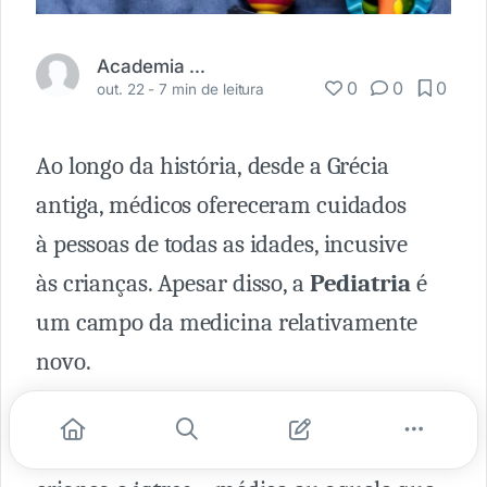
Academia Médica
0
0
0
out. 22 -
7 min de leitura
Ao longo da história, desde a Grécia
antiga, médicos ofereceram cuidados
à pessoas de todas as idades, incusive
às crianças. Apesar disso, a
Pediatria
é
um campo da medicina relativamente
novo.
O termo
Pediatria
deriva de duas
palavras gregas que significam
pedo
=