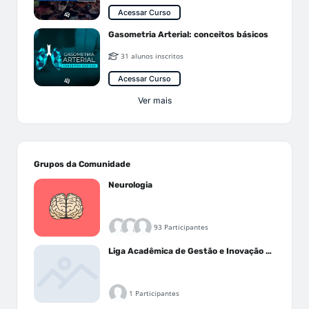
Acessar Curso
Gasometria Arterial: conceitos básicos
31 alunos inscritos
Acessar Curso
Ver mais
Grupos da Comunidade
Neurologia
93 Participantes
Liga Acadêmica de Gestão e Inovação Médica - LAGIM
1 Participantes