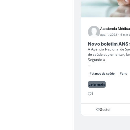
Academia Médica
ago. 1, 2023
- 4 min d
Novo boletim ANS 
A Agência Nacional de Sa
de saúde suplementar, la
Segundo a
...
#planos de saúde
#ans
Leia mais
1
Gostei