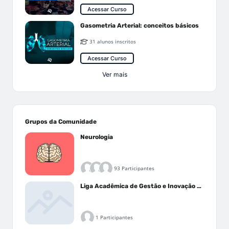
Acessar Curso
Gasometria Arterial: conceitos básicos
31 alunos inscritos
Acessar Curso
Ver mais
Grupos da Comunidade
Neurologia
93 Participantes
Liga Acadêmica de Gestão e Inovação Médica - LAGIM
1 Participantes