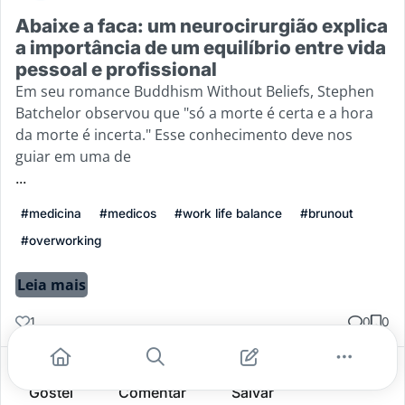
Abaixe a faca: um neurocirurgião explica
a importância de um equilíbrio entre vida
pessoal e profissional
Em seu romance Buddhism Without Beliefs, Stephen
Batchelor observou que "só a morte é certa e a hora
da morte é incerta." Esse conhecimento deve nos
guiar em uma de
...
#medicina
#medicos
#work life balance
#brunout
#overworking
Leia mais
1
0
0
Gostei
Comentar
Salvar