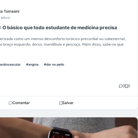
ta Tomasini
 leitura
O básico que todo estudante de medicina precisa
terizada como um intenso desconforto torácico precordial ou subesternal,
 o braço esquerdo, dorso, mandíbula e pescoço. Além disso, sabe-se que
ardiovascular
#angina
#dor no peito
0
0
Comentar
Salvar