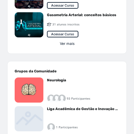
Acessar Curso
Gasometria Arterial: conceitos básicos
31 alunos inscritos
Acessar Curso
Ver mais
Grupos da Comunidade
Neurologia
93 Participantes
Liga Acadêmica de Gestão e Inovação Médica - LAGIM
1 Participantes