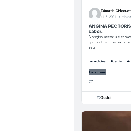
Eduarda Chioquet
jul. 5, 2021
- 4 min de
ANGINA PECTORIS: 
saber.
A angina pectoris é carac
que pode se irradiar para
esta
...
#medicina
#cardio
#c
Leia mais
1
Gostei