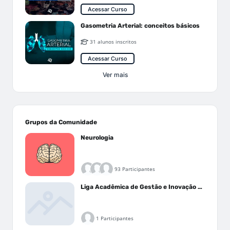
Acessar Curso
Gasometria Arterial: conceitos básicos
31 alunos inscritos
Acessar Curso
Ver mais
Grupos da Comunidade
Neurologia
93 Participantes
Liga Acadêmica de Gestão e Inovação Médica - LAGIM
1 Participantes