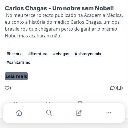
Carlos Chagas - Um nobre sem Nobel!
No meu terceiro texto publicado na Academia Médica,
eu conto a história do médico Carlos Chagas, um dos
brasileiros que chegaram perto de ganhar o prêmio
Nobel mas acabaram não
...
#história
#literatura
#chagas
#historynemia
#sanitarismo
Leia mais
1
0
0
Gostei
Comentar
Salvar