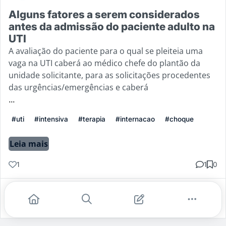
Alguns fatores a serem considerados
antes da admissão do paciente adulto na
UTI
A avaliação do paciente para o qual se pleiteia uma
vaga na UTI caberá ao médico chefe do plantão da
unidade solicitante, para as solicitações procedentes
das urgências/emergências e caberá
...
#uti
#intensiva
#terapia
#internacao
#choque
Leia mais
1
1
0
Gostei
Comentar
Salvar