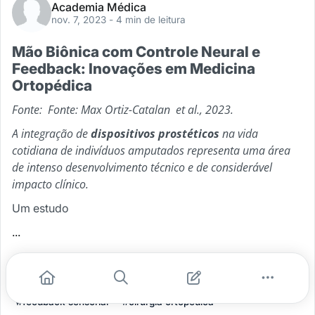
Academia Médica
nov. 7, 2023
- 4 min de leitura
Mão Biônica com Controle Neural e
Feedback: Inovações em Medicina
Ortopédica
Fonte:
Fonte: Max Ortiz-Catalan
et al., 2023.
A integração de
dispositivos prostéticos
na vida
cotidiana de indivíduos amputados representa uma área
de intenso desenvolvimento técnico e de considerável
impacto clínico.
Um estudo
...
#inovação médica
#mao bionica
#protese transradial neuromusculoesquelet
#feedback sensorial
#cirurgia ortopedica