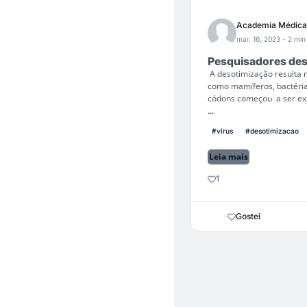
Academia Médica
mar. 16, 2023
- 2 min 
Pesquisadores des
A desotimização resulta 
como mamíferos, bactérias
códons começou a ser exp
...
#virus
#desotimizacao
Leia mais
1
Gostei