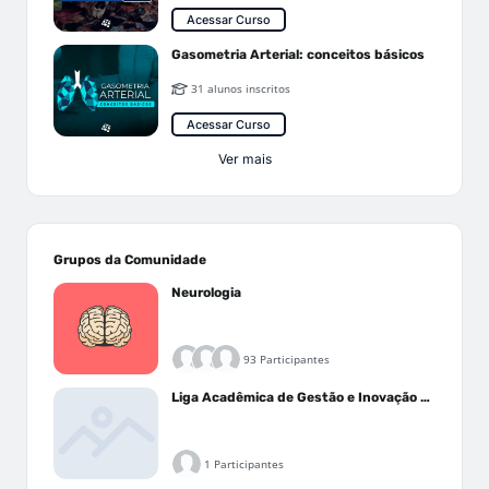
Acessar Curso
Gasometria Arterial: conceitos básicos
31 alunos inscritos
Acessar Curso
Ver mais
Grupos da Comunidade
Neurologia
93 Participantes
Liga Acadêmica de Gestão e Inovação Médica - LAGIM
1 Participantes