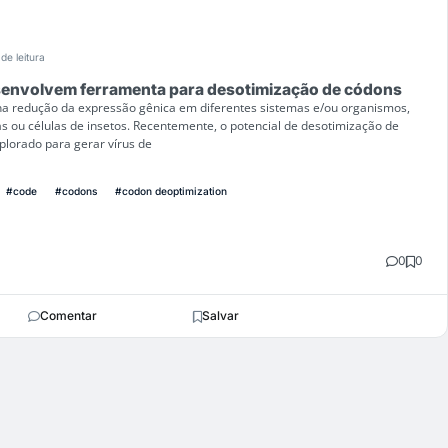
de leitura
envolvem ferramenta para desotimização de códons
na redução da expressão gênica em diferentes sistemas e/ou organismos,
 ou células de insetos. Recentemente, o potencial de desotimização de
lorado para gerar vírus de
#code
#codons
#codon deoptimization
0
0
Comentar
Salvar