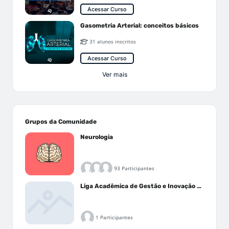
Acessar Curso
Gasometria Arterial: conceitos básicos
31 alunos inscritos
Acessar Curso
Ver mais
Grupos da Comunidade
Neurologia
93 Participantes
Liga Acadêmica de Gestão e Inovação Médica - LAGIM
1 Participantes