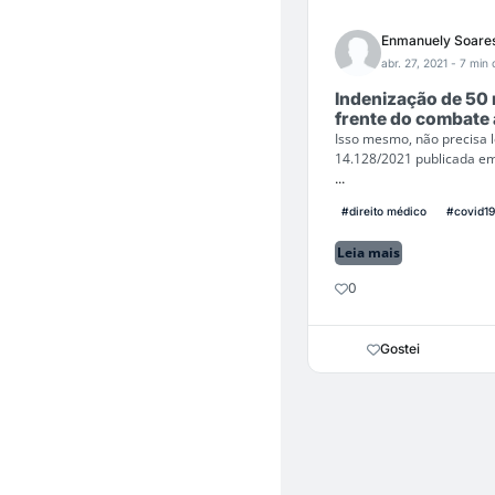
Enmanuely Soare
abr. 27, 2021
- 7 min 
Indenização de 50 m
frente do combate 
Isso mesmo, não precisa l
14.128/2021 publicada em
...
#direito médico
#covid19
Leia mais
0
Gostei