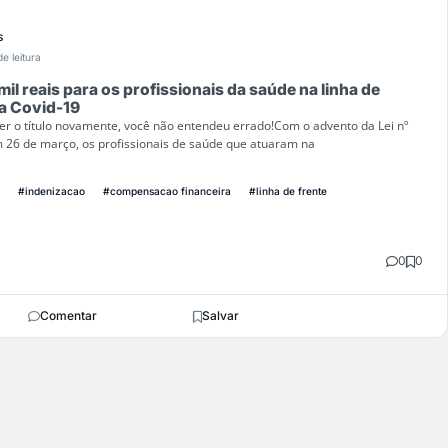
s
de leitura
il reais para os profissionais da saúde na linha de
a Covid-19
er o título novamente, você não entendeu errado!Com o advento da Lei nº
 26 de março, os profissionais de saúde que atuaram na
#indenizacao
#compensacao financeira
#linha de frente
0
0
Comentar
Salvar