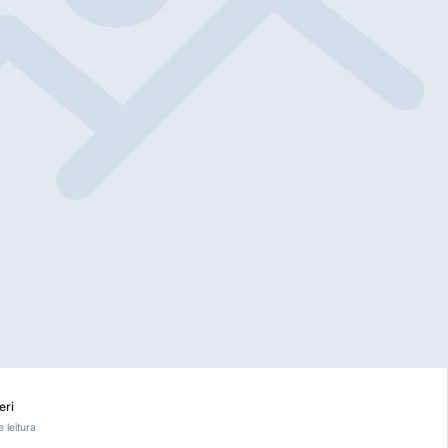
eri
 leitura