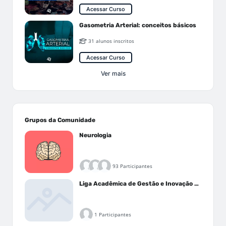
Acessar Curso
Gasometria Arterial: conceitos básicos
31 alunos inscritos
Acessar Curso
Ver mais
Grupos da Comunidade
Neurologia
93 Participantes
Liga Acadêmica de Gestão e Inovação Médica - LAGIM
1 Participantes