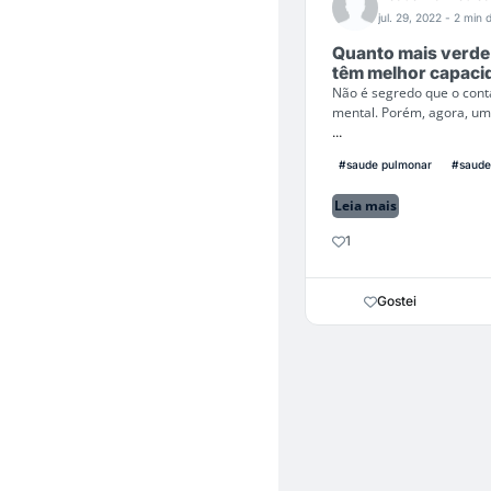
jul. 29, 2022
- 2 min d
Quanto mais verde
têm melhor capaci
Não é segredo que o conta
mental. Porém, agora, um
...
#saude pulmonar
#saude 
Leia mais
1
Gostei