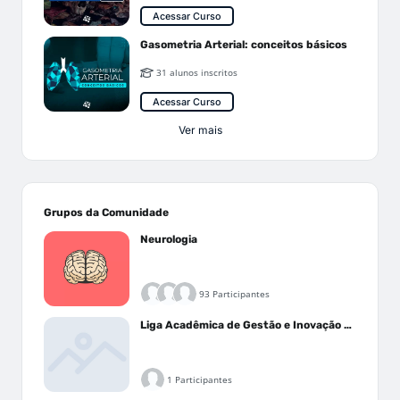
Acessar Curso
Gasometria Arterial: conceitos básicos
31 alunos inscritos
Acessar Curso
Ver mais
Grupos da Comunidade
Neurologia
93 Participantes
Liga Acadêmica de Gestão e Inovação Médica - LAGIM
1 Participantes