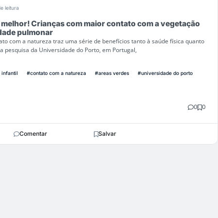
e leitura
 melhor! Crianças com maior contato com a vegetação
dade pulmonar
to com a natureza traz uma série de benefícios tanto à saúde física quanto
a pesquisa da Universidade do Porto, em Portugal,
infantil
#contato com a natureza
#areas verdes
#universidade do porto
0
0
Comentar
Salvar