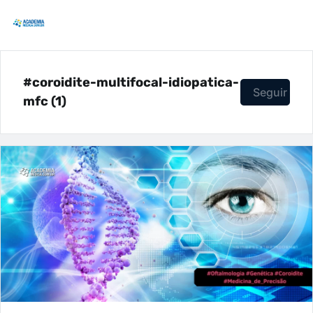
#coroidite-multifocal-idiopatica-
Seguir
mfc (1)