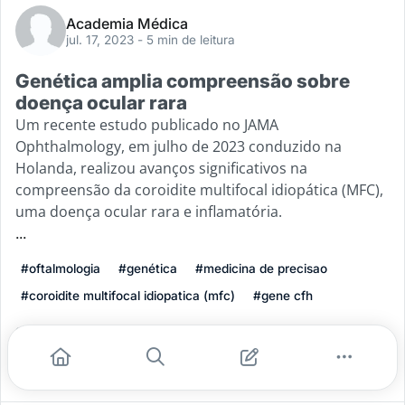
Academia Médica
jul. 17, 2023
- 5 min de leitura
Genética amplia compreensão sobre
doença ocular rara
Um recente estudo publicado no JAMA
Ophthalmology, em julho de 2023 conduzido na
Holanda, realizou avanços significativos na
compreensão da coroidite multifocal idiopática (MFC),
uma doença ocular rara e inflamatória.
...
#oftalmologia
#genética
#medicina de precisao
#coroidite multifocal idiopatica (mfc)
#gene cfh
Leia mais
1
0
0