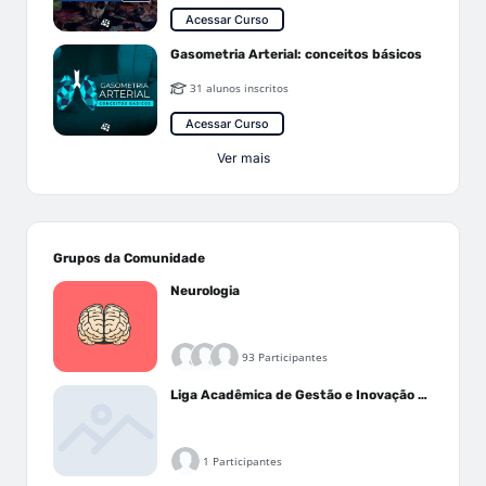
Acessar Curso
Gasometria Arterial: conceitos básicos
31 alunos inscritos
Acessar Curso
Ver mais
Grupos da Comunidade
Neurologia
93 Participantes
Liga Acadêmica de Gestão e Inovação Médica - LAGIM
1 Participantes