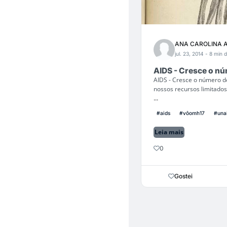
ANA CAROLINA 
jul. 23, 2014
- 8 min d
AIDS - Cresce o nú
AIDS - Cresce o número de
nossos recursos limitado
...
#aids
#vôomh17
#una
Leia mais
0
Gostei