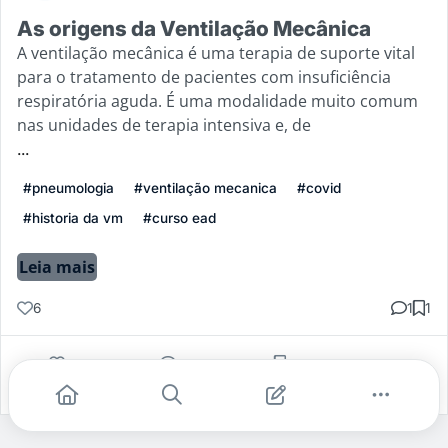
As origens da Ventilação Mecânica
A ventilação mecânica é uma terapia de suporte vital
para o tratamento de pacientes com insuficiência
respiratória aguda. É uma modalidade muito comum
nas unidades de terapia intensiva e, de
...
#pneumologia
#ventilação mecanica
#covid
#historia da vm
#curso ead
Leia mais
6
1
1
Gostei
Comentar
Salvar