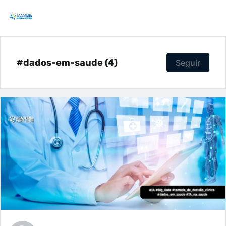
#dados-em-saude (4)
Seguir