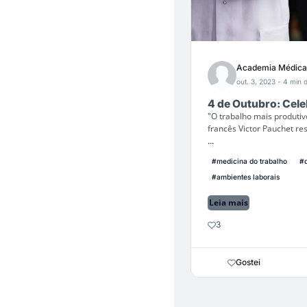
Academia Médica
out. 3, 2023
- 4 min d
4 de Outubro: Celeb
"O trabalho mais produtiv
francês Victor Pauchet r
...
#medicina do trabalho
#d
#ambientes laborais
Leia mais
3
Gostei