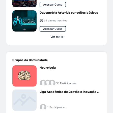
Acessar Curso
Gasometria Arterial: conceitos básicos
31 alunos inscritos
Acessar Curso
Ver mais
Grupos da Comunidade
Neurologia
93 Participantes
Liga Acadêmica de Gestão e Inovação Médica - LAGIM
1 Participantes