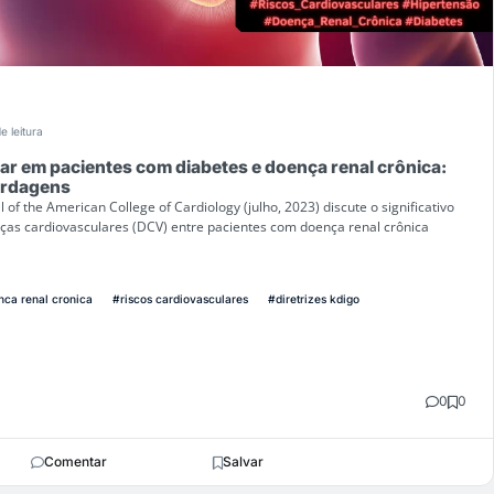
e leitura
ar em pacientes com diabetes e doença renal crônica:
ordagens
of the American College of Cardiology (julho, 2023) discute o significativo
ças cardiovasculares (DCV) entre pacientes com doença renal crônica
ca renal cronica
#riscos cardiovasculares
#diretrizes kdigo
0
0
Comentar
Salvar