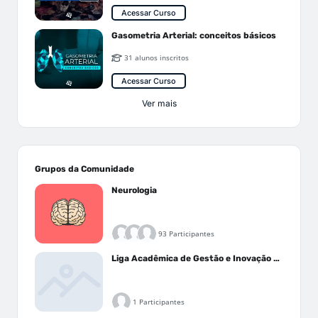
Acessar Curso
Gasometria Arterial: conceitos básicos
31 alunos inscritos
Acessar Curso
Ver mais
Grupos da Comunidade
Neurologia
93 Participantes
Liga Acadêmica de Gestão e Inovação Médica - LAGIM
1 Participantes