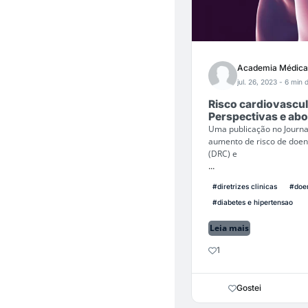
Academia Médica
jul. 26, 2023
- 6 min d
Risco cardiovascul
Perspectivas e ab
Uma publicação no Journal 
aumento de risco de doen
(DRC) e
...
#diretrizes clinicas
#doen
#diabetes e hipertensao
Leia mais
1
Gostei