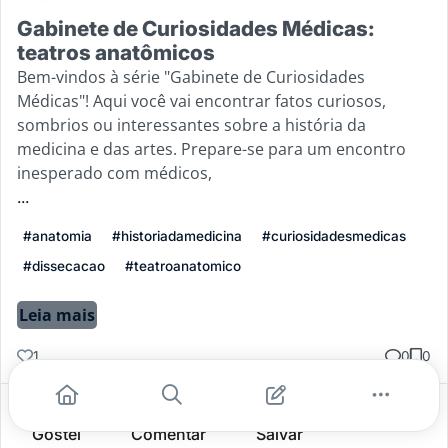
Gabinete de Curiosidades Médicas:
teatros anatômicos
Bem-vindos à série "Gabinete de Curiosidades
Médicas"! Aqui você vai encontrar fatos curiosos,
sombrios ou interessantes sobre a história da
medicina e das artes. Prepare-se para um encontro
inesperado com médicos,
...
#anatomia
#historiadamedicina
#curiosidadesmedicas
#dissecacao
#teatroanatomico
Leia mais
1
0
0
Gostei
Comentar
Salvar