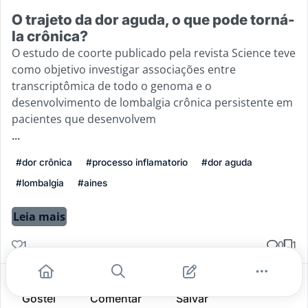
O trajeto da dor aguda, o que pode torná-
la crônica?
O estudo de coorte publicado pela revista Science teve
como objetivo investigar associações entre
transcriptômica de todo o genoma e o
desenvolvimento de lombalgia crônica persistente em
pacientes que desenvolvem
...
#dor crônica
#processo inflamatorio
#dor aguda
#lombalgia
#aines
Leia mais
1
0
1
Gostei
Comentar
Salvar