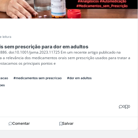
e leitura
s sem prescrição para dor em adultos
:886. doi:10.1001/jama.2023.11725 Em um recente artigo publicado na
da a relevância dos medicamentos orais sem prescrição usados para tratar a
estacamos os principais pontos e
cacao
#medicamentos sem prescricao
#dor em adultos
oes
0
0
Comentar
Salvar