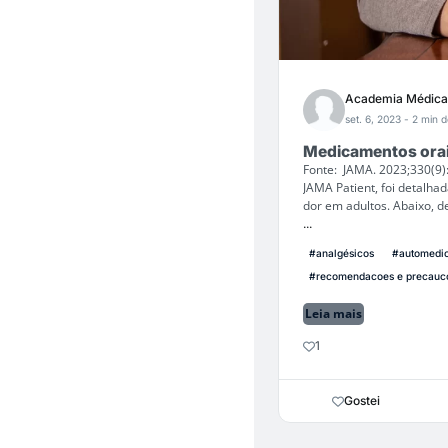
Academia Médica
set. 6, 2023
- 2 min d
Medicamentos orai
Fonte: JAMA. 2023;330(9)
JAMA Patient, foi detalha
dor em adultos. Abaixo, d
...
#analgésicos
#automedi
#recomendacoes e precauc
Leia mais
1
Gostei