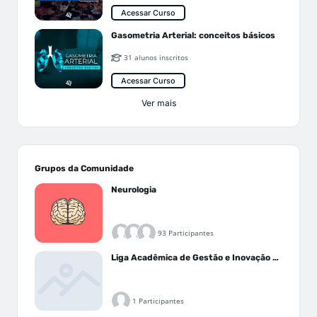
Acessar Curso
Gasometria Arterial: conceitos básicos
31 alunos inscritos
Acessar Curso
Ver mais
Grupos da Comunidade
Neurologia
93 Participantes
Liga Acadêmica de Gestão e Inovação Médica - LAGIM
1 Participantes