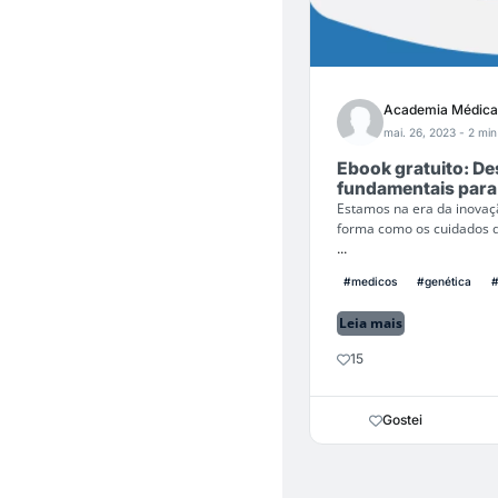
Academia Médica
mai. 26, 2023
- 2 min
Ebook gratuito: De
fundamentais para
Estamos na era da inovaç
forma como os cuidados d
...
#medicos
#genética
#
Leia mais
15
Gostei