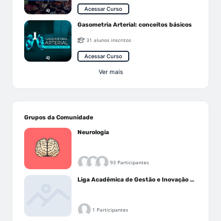
Acessar Curso
Gasometria Arterial: conceitos básicos
31 alunos inscritos
Acessar Curso
Ver mais
Grupos da Comunidade
Neurologia
93 Participantes
Liga Acadêmica de Gestão e Inovação Médica - LAGIM
1 Participantes