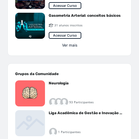
Acessar Curso
Gasometria Arterial: conceitos básicos
31 alunos inscritos
Acessar Curso
Ver mais
Grupos da Comunidade
Neurologia
93 Participantes
Liga Acadêmica de Gestão e Inovação Médica - LAGIM
1 Participantes