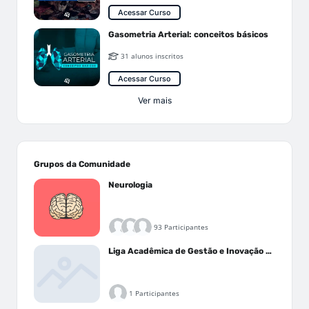
Acessar Curso
Gasometria Arterial: conceitos básicos
31 alunos inscritos
Acessar Curso
Ver mais
Grupos da Comunidade
Neurologia
93 Participantes
Liga Acadêmica de Gestão e Inovação Médica - LAGIM
1 Participantes