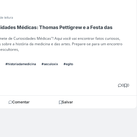
de leitura
idades Médicas: Thomas Pettigrew e a Festa das
ete de Curiosidades Médicas"! Aqui você vai encontrar fatos curiosos,
 sobre a história da medicina e das artes. Prepare-se para um encontro
escultores,
#historiadamedicina
#seculoxix
#egito
0
0
Comentar
Salvar