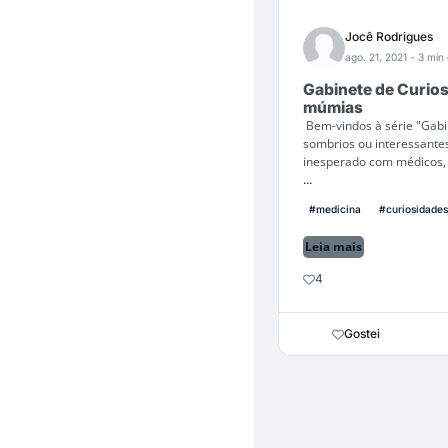
Jocê Rodrigues
ago. 21, 2021
- 3 min 
Gabinete de Curios
múmias
Bem-vindos à série "Gabin
sombrios ou interessantes
inesperado com médicos, 
...
#medicina
#curiosidades
Leia mais
4
Gostei