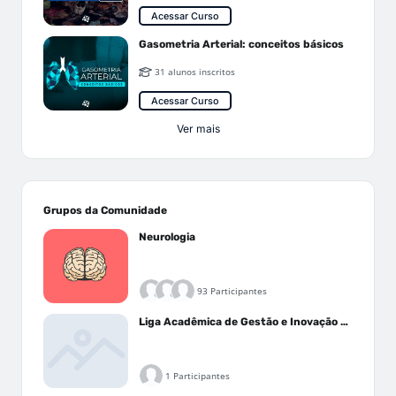
Acessar Curso
Gasometria Arterial: conceitos básicos
31 alunos inscritos
Acessar Curso
Ver mais
Grupos da Comunidade
Neurologia
93 Participantes
Liga Acadêmica de Gestão e Inovação Médica - LAGIM
1 Participantes