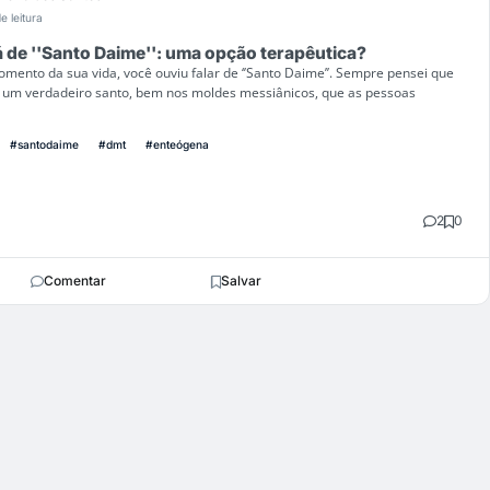
e leitura
e ''Santo Daime'': uma opção terapêutica?
ento da sua vida, você ouviu falar de ‘’Santo Daime’’. Sempre pensei que
 um verdadeiro santo, bem nos moldes messiânicos, que as pessoas
#santodaime
#dmt
#enteógena
2
0
Comentar
Salvar