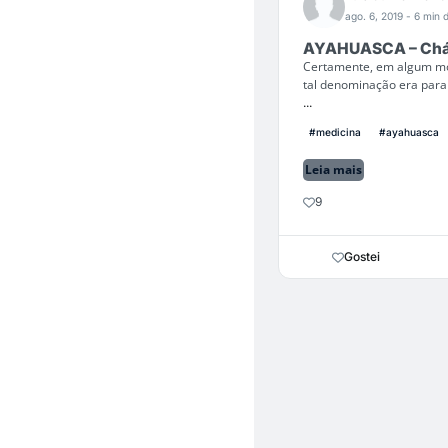
ago. 6, 2019
- 6 min d
AYAHUASCA – Chá d
Certamente, em algum mom
tal denominação era para
...
#medicina
#ayahuasca
Leia mais
9
Gostei