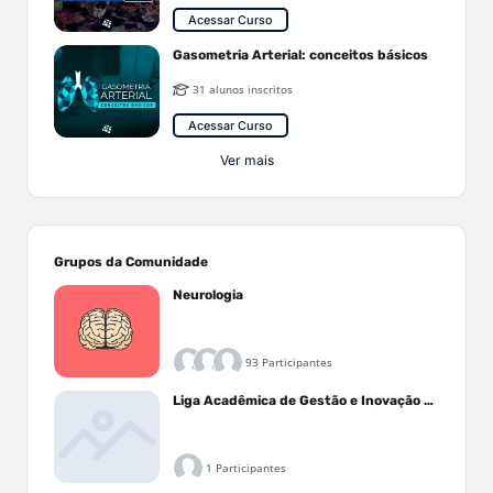
Acessar Curso
Gasometria Arterial: conceitos básicos
31 alunos inscritos
Acessar Curso
Ver mais
Grupos da Comunidade
Neurologia
93 Participantes
Liga Acadêmica de Gestão e Inovação Médica - LAGIM
1 Participantes