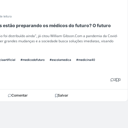
de leitura
s estão preparando os médicos do futuro? O futuro
o foi distribuído ainda", já citou William Gibson.Com a pandemia da Covid-
rer grandes mudanças e a sociedade busca soluções imediatas, visando
iaartificial
#medicodofuturo
#escolamedica
#medicina40
2
0
Comentar
Salvar