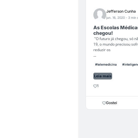
Jefferson Cunha
jun. 16, 2020
- 3 min 
As Escolas Médica
chegou!
"O futuro já chegou, só nã
19, o mundo precisou sof
reduzir os
...
#telemedicina
#inteligenc
Leia mais
1
Gostei