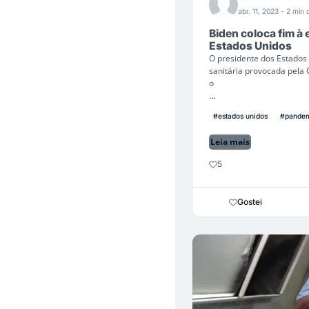
abr. 11, 2023
- 2 min d
Biden coloca fim à
Estados Unidos
O presidente dos Estados 
sanitária provocada pela 
o
...
#estados unidos
#pande
Leia mais
5
Gostei