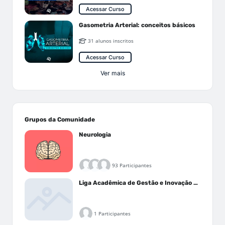
Acessar Curso
Gasometria Arterial: conceitos básicos
31 alunos inscritos
Acessar Curso
Ver mais
Grupos da Comunidade
Neurologia
93 Participantes
Liga Acadêmica de Gestão e Inovação Médica - LAGIM
1 Participantes