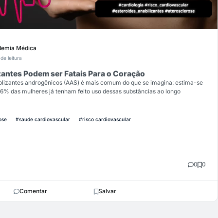
emia Médica
de leitura
antes Podem ser Fatais Para o Coração
olizantes androgênicos (AAS) é mais comum do que se imagina: estima-se
6% das mulheres já tenham feito uso dessas substâncias ao longo
ose
#saude cardiovascular
#risco cardiovascular
0
0
Comentar
Salvar