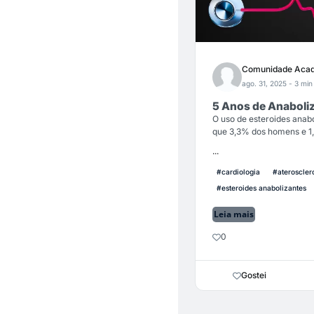
Comunidade Acad
ago. 31, 2025
- 3 min 
5 Anos de Anaboliz
O uso de esteroides anab
que 3,3% dos homens e 1,
...
#cardiologia
#ateroscler
#esteroides anabolizantes
Leia mais
0
Gostei