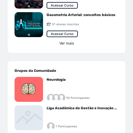
Acessar Curso
Gasometria Arterial: conceitos básicos
31 alunos inscritos
Acessar Curso
Ver mais
Grupos da Comunidade
Neurologia
93 Participantes
Liga Acadêmica de Gestão e Inovação Médica - LAGIM
1 Participantes