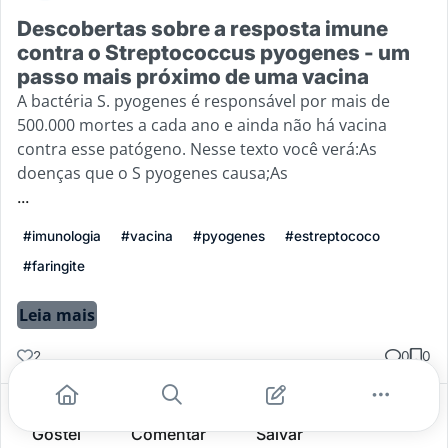
Descobertas sobre a resposta imune
contra o Streptococcus pyogenes - um
passo mais próximo de uma vacina
A bactéria S. pyogenes é responsável por mais de
500.000 mortes a cada ano e ainda não há vacina
contra esse patógeno. Nesse texto você verá:As
doenças que o S pyogenes causa;As
...
#imunologia
#vacina
#pyogenes
#estreptococo
#faringite
Leia mais
2
0
0
Gostei
Comentar
Salvar