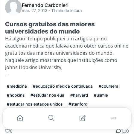
Fernando Carbonieri
mar. 27, 2013
- 11 min de leitura
Cursos gratuitos das maiores
universidades do mundo
Há algum tempo publiquei um artigo aqui no
academia médica que falava como obter cursos online
gratuitos das maiores universidades do mundo.
Naquele artigo mostramos que instituições como
Johns Hopkins University,
...
#medicina
#educação médica continuada
#coursera
#hopkins
#estudar nos eua
#harvard
#usmle
#estudar nos estados unidos
#stanford
Leia mais
0
1
0