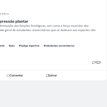
e leitura
 pressão plantar
diminuição das funções fisiológicas, tais como a força muscular dos
de geral de estudantes universitários que se dedicam aos esportes não
orte
#pes
#fadiga esportiva
#estudantes universitarios
0
0
Comentar
Salvar