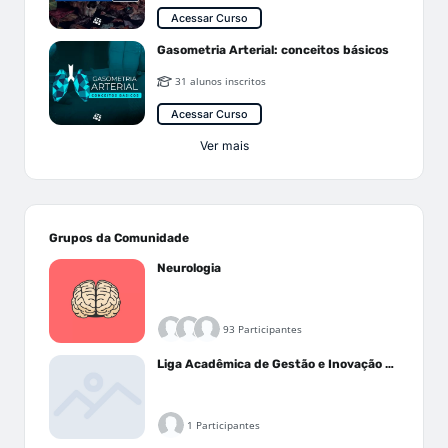
Acessar Curso
Gasometria Arterial: conceitos básicos
31 alunos inscritos
Acessar Curso
Ver mais
Grupos da Comunidade
Neurologia
93 Participantes
Liga Acadêmica de Gestão e Inovação Médica - LAGIM
1 Participantes