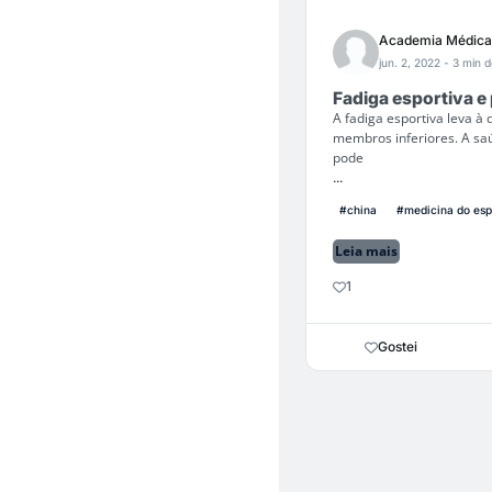
Academia Médica
jun. 2, 2022
- 3 min d
Fadiga esportiva e
A fadiga esportiva leva à 
membros inferiores. A saú
pode
...
#china
#medicina do esp
Leia mais
1
Gostei