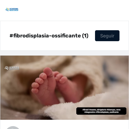
#fibrodisplasia-ossificante (1)
Seguir