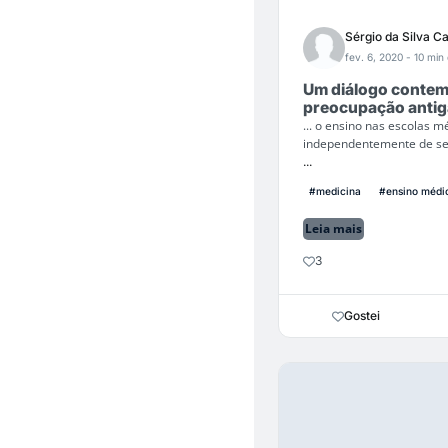
Sérgio da Silva C
fev. 6, 2020
- 10 min 
Um diálogo contem
preocupação antig
... o ensino nas escolas 
independentemente de ser
...
#medicina
#ensino médi
Leia mais
3
Gostei