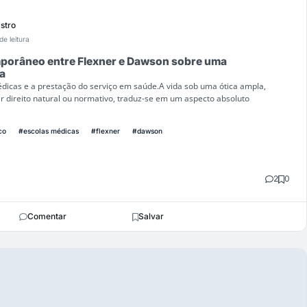
astro
de leitura
porâneo entre Flexner e Dawson sobre uma
a
médicas e a prestação do serviço em saúde.A vida sob uma ótica ampla,
 direito natural ou normativo, traduz-se em um aspecto absoluto
co
#escolas médicas
#flexner
#dawson
2
0
Comentar
Salvar