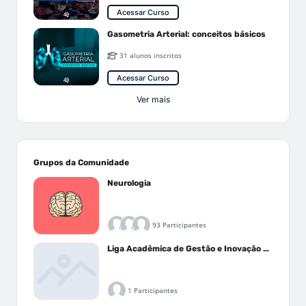
Acessar Curso
Gasometria Arterial: conceitos básicos
31 alunos inscritos
Acessar Curso
Ver mais
Grupos da Comunidade
Neurologia
93 Participantes
Liga Acadêmica de Gestão e Inovação Médica - LAGIM
1 Participantes