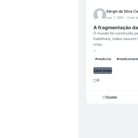
Sérgio da Silva C
mai. 7, 2021
- 3 min d
A fragmentação d
O mundo foi construído pe
Indeléveis, todos nascem 
criou
...
#medicina
#medicament
Leia mais
8
Gostei