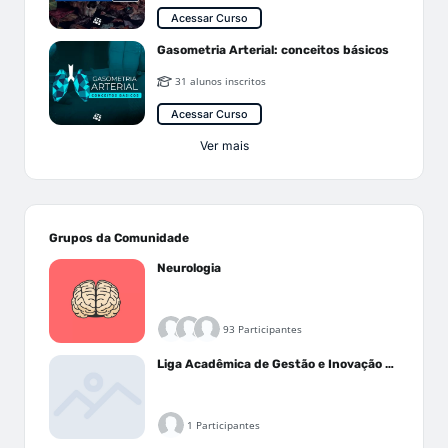
Acessar Curso
Gasometria Arterial: conceitos básicos
31 alunos inscritos
Acessar Curso
Ver mais
Grupos da Comunidade
Neurologia
93 Participantes
Liga Acadêmica de Gestão e Inovação Médica - LAGIM
1 Participantes