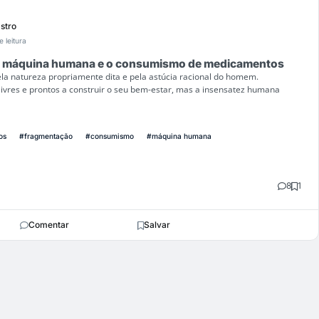
astro
e leitura
a máquina humana e o consumismo de medicamentos
la natureza propriamente dita e pela astúcia racional do homem.
livres e prontos a construir o seu bem-estar, mas a insensatez humana
os
#fragmentação
#consumismo
#máquina humana
8
1
Comentar
Salvar