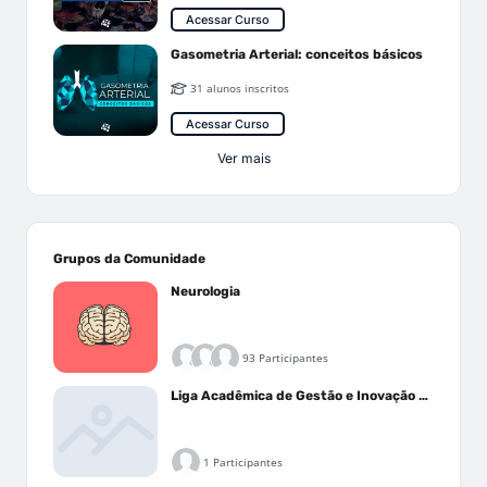
Acessar Curso
Gasometria Arterial: conceitos básicos
31 alunos inscritos
Acessar Curso
Ver mais
Grupos da Comunidade
Neurologia
93 Participantes
Liga Acadêmica de Gestão e Inovação Médica - LAGIM
1 Participantes