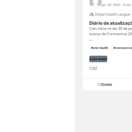
jan. 30, 2020
- 6 min 
Global Health League
Diário de atualiza
Com início no dia 30 de ja
avanço do Coronavirus (
...
#one health
#coronavíru
Leia mais
22
Gostei