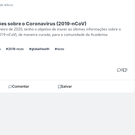
de leitura
ções sobre o Coronavirus (2019-nCoV)
neiro de 2020, tenho o objetivo de trazer as últimas informações sobre o
2019-nCoV), de maneira curada, para a comunidade da Academia
s
#2019-ncov
#globalhealth
#ncov
0
1
Comentar
Salvar