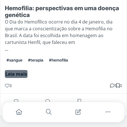
Hemofilia: perspectivas em uma doença
genética
O Dia do Hemofílico ocorre no dia 4 de janeiro, dia
que marca a conscientização sobre a Hemofilia no
Brasil. A data foi escolhida em homenagem ao
cartunista Henfil, que faleceu em
...
#sangue
#terapia
#hemofilia
Leia mais
3
1
0
Gostei
Comentar
Salvar