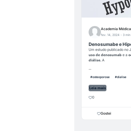
Academia Médica
fev. 14, 2024
- 3 min 
Denosumabe e Hipo
Um estudo publicado no 
uso de denosumab
o
e a
diálise.
A
...
#osteoporose
#dialise
Leia mais
0
Gostei