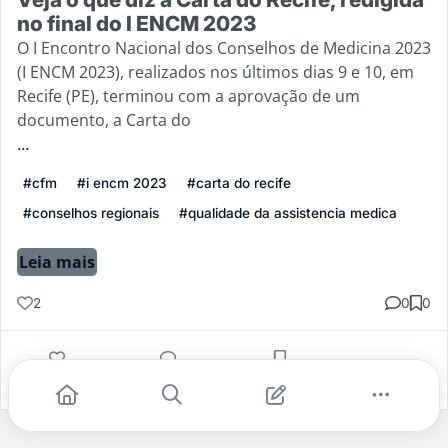
no final do I ENCM 2023
O I Encontro Nacional dos Conselhos de Medicina 2023
(I ENCM 2023), realizados nos últimos dias 9 e 10, em
Recife (PE), terminou com a aprovação de um
documento, a Carta do
...
#cfm
#i encm 2023
#carta do recife
#conselhos regionais
#qualidade da assistencia medica
Leia mais
2
0
0
Gostei
Comentar
Salvar