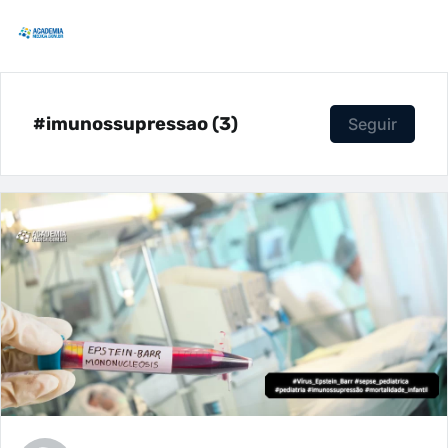
#imunossupressao (3)
Seguir