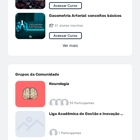
Acessar Curso
Gasometria Arterial: conceitos básicos
31 alunos inscritos
Acessar Curso
Ver mais
Grupos da Comunidade
Neurologia
93 Participantes
Liga Acadêmica de Gestão e Inovação Médica - LAGIM
1 Participantes