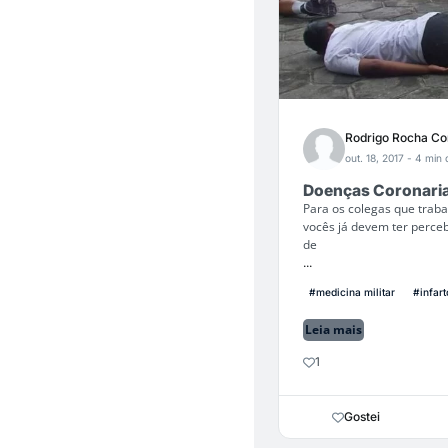
Rodrigo Rocha Co
out. 18, 2017
- 4 min d
Doenças Coronaria
Para os colegas que traba
vocês já devem ter perce
de
...
#medicina militar
#infart
Leia mais
1
Gostei