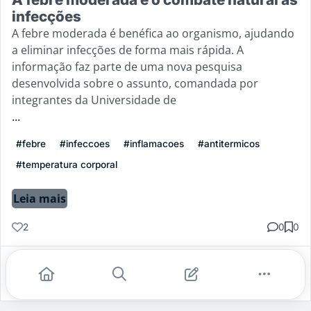
infecções
A febre moderada é benéfica ao organismo, ajudando
a eliminar infecções de forma mais rápida. A
informação faz parte de uma nova pesquisa
desenvolvida sobre o assunto, comandada por
integrantes da Universidade de
...
#febre
#infeccoes
#inflamacoes
#antitermicos
#temperatura corporal
Leia mais
2
0
0
Gostei
Comentar
Salvar