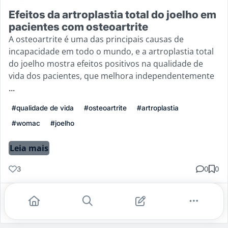
Efeitos da artroplastia total do joelho em
pacientes com osteoartrite
A osteoartrite é uma das principais causas de
incapacidade em todo o mundo, e a artroplastia total
do joelho mostra efeitos positivos na qualidade de
vida dos pacientes, que melhora independentemente
...
#qualidade de vida
#osteoartrite
#artroplastia
#womac
#joelho
Leia mais
3
0
0
Gostei
Comentar
Salvar