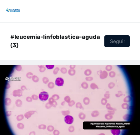
#leucemia-linfoblastica-aguda
Seguir
(3)