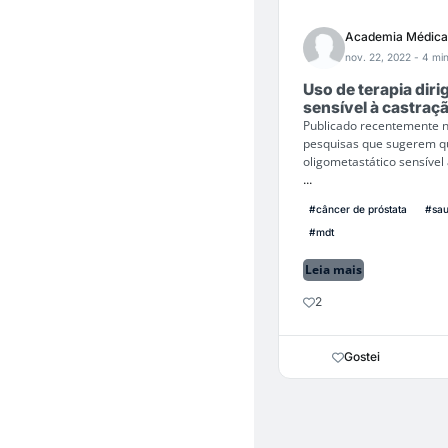
Academia Médica
nov. 22, 2022
- 4 min
Uso de terapia dir
sensível à castraç
Publicado recentemente no 
pesquisas que sugerem qu
oligometastático sensíve
...
#câncer de próstata
#sa
#mdt
Leia mais
2
Gostei