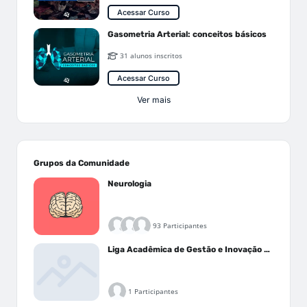
Acessar Curso
Gasometria Arterial: conceitos básicos
31 alunos inscritos
Acessar Curso
Ver mais
Grupos da Comunidade
Neurologia
93 Participantes
Liga Acadêmica de Gestão e Inovação Médica - LAGIM
1 Participantes