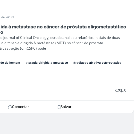
 de leitura
igida à metástase no câncer de próstata oligometastático
ão
Journal of Clinical Oncology, estudo analisou relatórios iniciais de duas
e a terapia dirigida à metástase (MDT) no câncer de próstata
l à castração (omCSPC) pode
ude do homem
#terapia dirigida a metastase
#radiacao ablativa estereotaxica
0
0
Comentar
Salvar