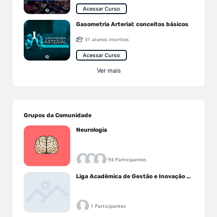
Acessar Curso
Gasometria Arterial: conceitos básicos
31 alunos inscritos
Acessar Curso
Ver mais
Grupos da Comunidade
Neurologia
93 Participantes
Liga Acadêmica de Gestão e Inovação Médica - LAGIM
1 Participantes