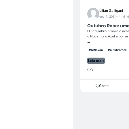
Lilian Galligani
out. 4, 2021
- 4 min d
Outubro Rosa: uma 
O Setembro Amarelo acabo
o Novembro Azul e por aí
...
#reflexão
#outubrorosa
Leia mais
3
Gostei