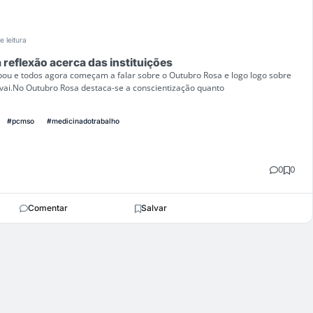
e leitura
reflexão acerca das instituições
u e todos agora começam a falar sobre o Outubro Rosa e logo logo sobre
 vai.No Outubro Rosa destaca-se a conscientização quanto
#pcmso
#medicinadotrabalho
0
0
Comentar
Salvar