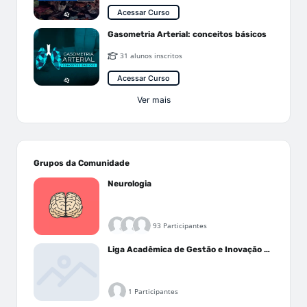
Acessar Curso
Gasometria Arterial: conceitos básicos
31 alunos inscritos
Acessar Curso
Ver mais
Grupos da Comunidade
Neurologia
93 Participantes
Liga Acadêmica de Gestão e Inovação Médica - LAGIM
1 Participantes