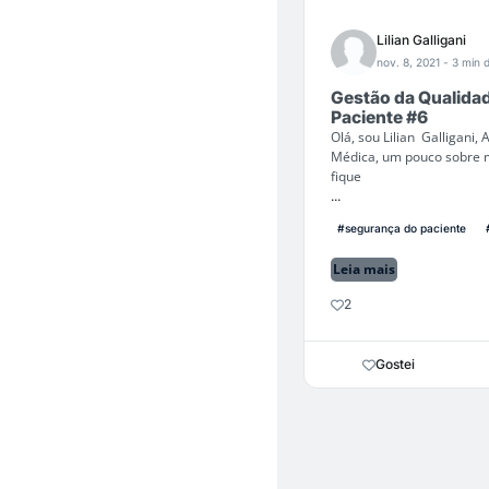
Lilian Galligani
nov. 8, 2021
- 3 min d
Gestão da Qualidad
Paciente #6
Olá, sou Lilian Galligani
Médica, um pouco sobre m
fique
...
#segurança do paciente
Leia mais
2
Gostei