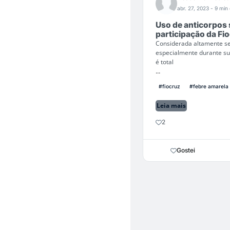
abr. 27, 2023
- 9 min 
Uso de anticorpos 
participação da Fi
Considerada altamente se
especialmente durante su
é total
...
#fiocruz
#febre amarela
Leia mais
2
Gostei