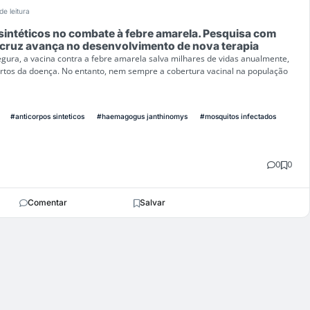
de leitura
sintéticos no combate à febre amarela. Pesquisa com
ocruz avança no desenvolvimento de nova terapia
gura, a vacina contra a febre amarela salva milhares de vidas anualmente,
rtos da doença. No entanto, nem sempre a cobertura vacinal na população
#anticorpos sinteticos
#haemagogus janthinomys
#mosquitos infectados
0
0
Comentar
Salvar