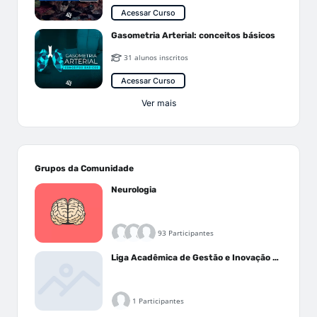
Acessar Curso
Gasometria Arterial: conceitos básicos
31 alunos inscritos
Acessar Curso
Ver mais
Grupos da Comunidade
Neurologia
93 Participantes
Liga Acadêmica de Gestão e Inovação Médica - LAGIM
1 Participantes